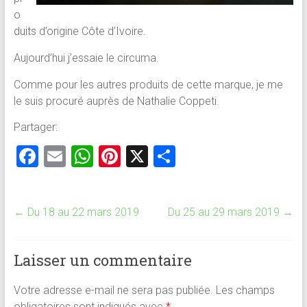
o
duits d’origine Côte d’Ivoire.
Aujourd’hui j’essaie le circuma.
Comme pour les autres produits de cette marque, je me
le suis procuré auprès de Nathalie Coppeti.
Partager:
F
E
W
Pi
X
P
a
m
h
nt
ar
ce
ai
at
er
ta
←
Du 18 au 22 mars 2019
Du 25 au 29 mars 2019
→
b
l
s
es
g
o
A
t
er
Laisser un commentaire
ok
p
p
Votre adresse e-mail ne sera pas publiée.
Les champs
obligatoires sont indiqués avec
*