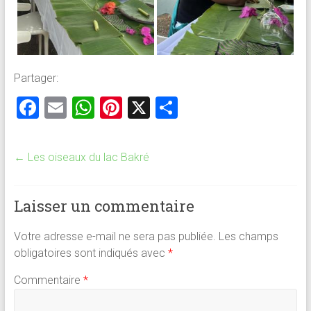
Partager:
F
E
W
Pi
X
P
a
m
h
nt
ar
ce
ai
at
er
ta
←
Les oiseaux du lac Bakré
b
l
s
es
g
o
A
t
er
Laisser un commentaire
ok
p
p
Votre adresse e-mail ne sera pas publiée.
Les champs
obligatoires sont indiqués avec
*
Commentaire
*