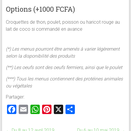
Options (+1000 FCFA)
Croquettes de thon, poulet, poisson ou haricot rouge au
lait de coco si commandé en avance
(*) Les menus pourront être amenés à varier légèrement
selon la disponibilité des produits
(**) Les oeufs sont des oeufs fermiers, ainsi que le poulet
(***) Tous les menus contiennent des protéines animales
ou végétales
Partager:
F
E
W
Pi
X
P
a
m
h
nt
ar
ce
ai
at
er
ta
←
Du 8 au 12 avril 2019
Du 6 au 10 mai 2019
→