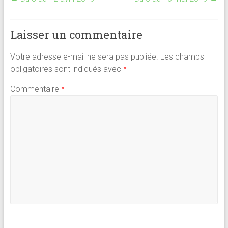
b
l
s
es
g
o
A
t
er
Laisser un commentaire
ok
p
p
Votre adresse e-mail ne sera pas publiée.
Les champs
obligatoires sont indiqués avec
*
Commentaire
*