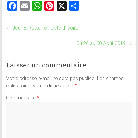
F
E
W
Pi
X
P
a
m
h
nt
ar
ce
ai
at
er
ta
←
Jour 8: Retour en Côte d’Ivoire
b
l
s
es
g
o
A
t
er
Du 26 au 30 Août 2019
→
ok
p
p
Laisser un commentaire
Votre adresse e-mail ne sera pas publiée.
Les champs
obligatoires sont indiqués avec
*
Commentaire
*