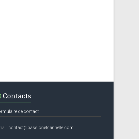
Contacts
rmulaire de contact
ail:
contact@passionetcannelle.com