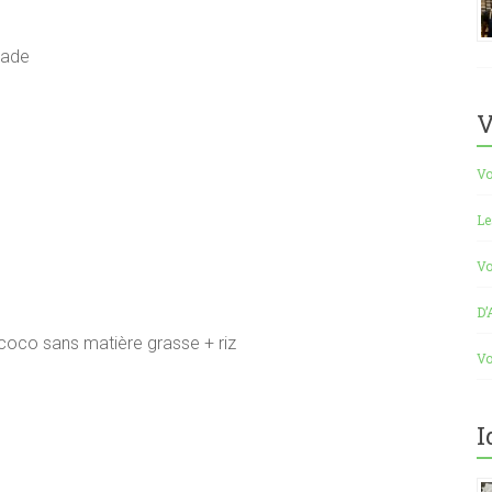
lade
V
Vo
Le
Vo
D’
 coco sans matière grasse + riz
Vo
I