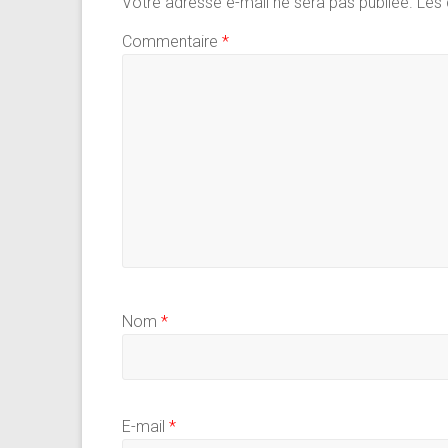
p
Votre adresse e-mail ne sera pas publiée.
Les 
Commentaire
*
Nom
*
E-mail
*