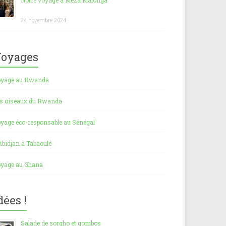
Notre voyage à Meza Malonga
24 novembre 2024
oyages
yage au Rwanda
s oiseaux du Rwanda
yage éco-responsable au Sénégal
Abidjan à Tabaoulé
yage au Ghana
dées !
Salade de sorgho et gombos