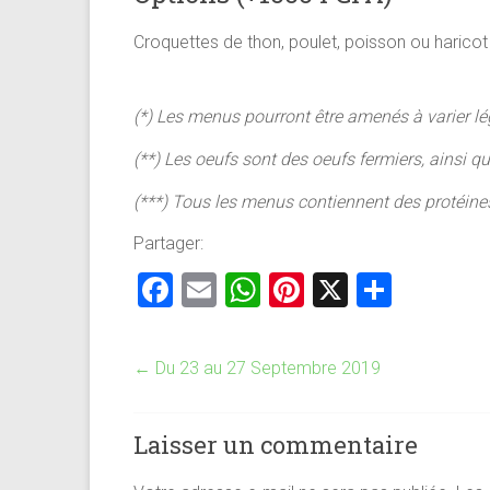
Croquettes de thon, poulet, poisson ou haric
(*) Les menus pourront être amenés à varier lé
(**) Les oeufs sont des oeufs fermiers, ainsi qu
(***) Tous les menus contiennent des protéin
Partager:
F
E
W
Pi
X
P
a
m
h
nt
ar
ce
ai
at
er
ta
←
Du 23 au 27 Septembre 2019
b
l
s
es
g
o
A
t
er
Laisser un commentaire
ok
p