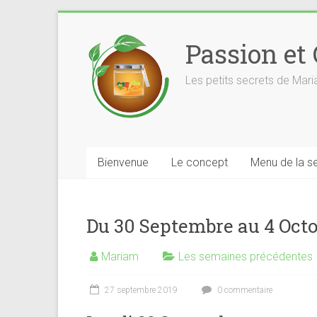
Skip
to
Passion et
content
Les petits secrets de Mar
Bienvenue
Le concept
Menu de la s
Du 30 Septembre au 4 Octo
Mariam
Les semaines précédentes
27 septembre 2019
0 commentaire