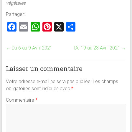
végétales
Partager:
F
E
W
Pi
X
P
a
m
h
nt
ar
ce
ai
at
er
ta
←
Du 6 au 9 Avril 2021
Du 19 au 23 Avril 2021
→
b
l
s
es
g
o
A
t
er
Laisser un commentaire
ok
p
p
Votre adresse e-mail ne sera pas publiée.
Les champs
obligatoires sont indiqués avec
*
Commentaire
*