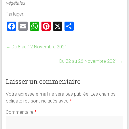
végétales
Partager:
F
E
W
Pi
X
P
a
m
h
nt
ar
ce
ai
at
er
ta
←
Du 8 au 12 Novembre 2021
b
l
s
es
g
o
A
t
er
Du 22 au 26 Novembre 2021
→
ok
p
p
Laisser un commentaire
Votre adresse e-mail ne sera pas publiée.
Les champs
obligatoires sont indiqués avec
*
Commentaire
*