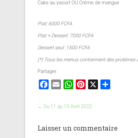
Cake au yaourt OU Crème de mangue
Plat: 6000 FCFA
Plat + Dessert: 7000 FCFA
Dessert seul: 1500 FCFA
(*) Tous les menus contiennent des protéines
Partager:
F
E
W
Pi
X
P
a
m
h
nt
ar
ce
ai
at
er
ta
←
Du 11 au 15 Avril 2022
b
l
s
es
g
o
A
t
er
Laisser un commentaire
ok
p