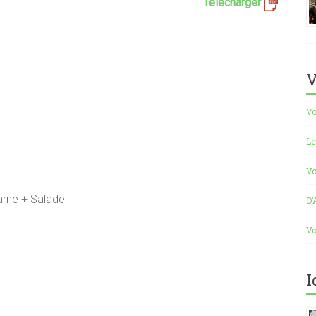
Télécharger
V
Vo
Le
Vo
carne + Salade
D’
Vo
I