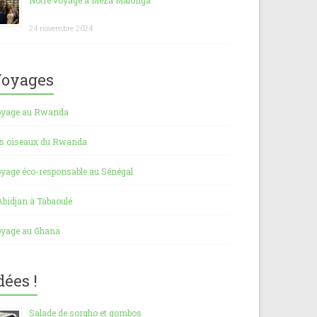
Notre voyage à Meza Malonga
24 novembre 2024
oyages
yage au Rwanda
s oiseaux du Rwanda
yage éco-responsable au Sénégal
Abidjan à Tabaoulé
yage au Ghana
dées !
Salade de sorgho et gombos