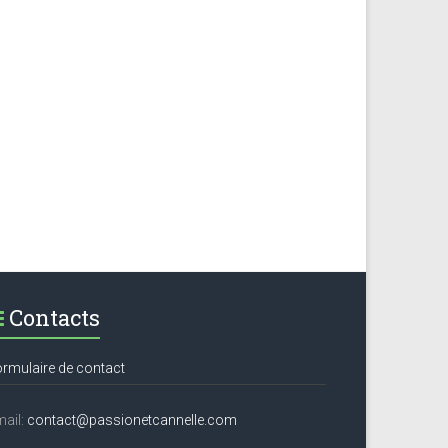
Contacts
rmulaire de contact
ail:
contact@passionetcannelle.com