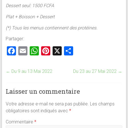
Dessert seul: 1500 FCFA
Plat + Boisson + Dessert
(*) Tous les menus contiennent des protéines.
Partager:
F
E
W
Pi
X
P
a
m
h
nt
ar
ce
ai
at
er
ta
←
Du 9 au 13 Mai 2022
Du 23 au 27 Mai 2022
→
b
l
s
es
g
o
A
t
er
Laisser un commentaire
ok
p
p
Votre adresse e-mail ne sera pas publiée.
Les champs
obligatoires sont indiqués avec
*
Commentaire
*