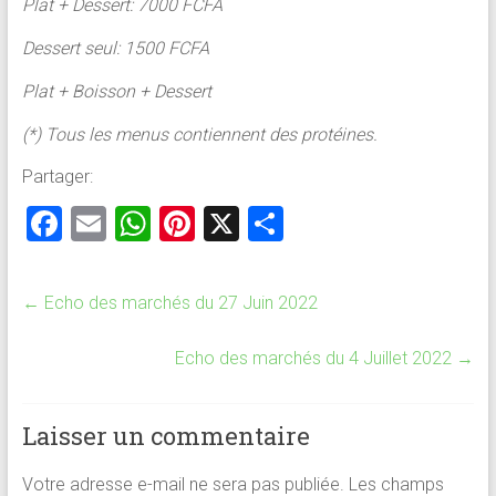
Plat + Dessert: 7000 FCFA
Dessert seul: 1500 FCFA
Plat + Boisson + Dessert
(*) Tous les menus contiennent des protéines.
Partager:
F
E
W
Pi
X
P
a
m
h
nt
ar
ce
ai
at
er
ta
←
Echo des marchés du 27 Juin 2022
b
l
s
es
g
o
A
t
er
Echo des marchés du 4 Juillet 2022
→
ok
p
p
Laisser un commentaire
Votre adresse e-mail ne sera pas publiée.
Les champs