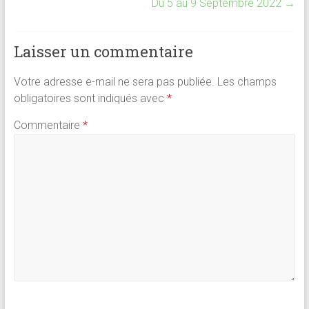
o
A
t
er
Du 5 au 9 Septembre 2022
→
ok
p
p
Laisser un commentaire
Votre adresse e-mail ne sera pas publiée.
Les champs
obligatoires sont indiqués avec
*
Commentaire
*