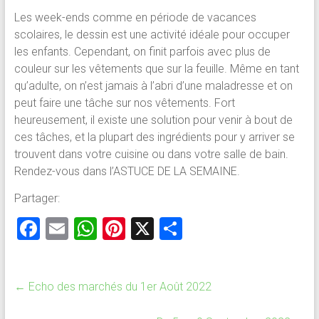
Les week-ends comme en période de vacances
scolaires, le dessin est une activité idéale pour occuper
les enfants. Cependant, on finit parfois avec plus de
couleur sur les vêtements que sur la feuille. Même en tant
qu’adulte, on n’est jamais à l’abri d’une maladresse et on
peut faire une tâche sur nos vêtements. Fort
heureusement, il existe une solution pour venir à bout de
ces tâches, et la plupart des ingrédients pour y arriver se
trouvent dans votre cuisine ou dans votre salle de bain.
Rendez-vous dans l’ASTUCE DE LA SEMAINE.
Partager:
F
E
W
Pi
X
P
a
m
h
nt
ar
ce
ai
at
er
ta
←
Echo des marchés du 1er Août 2022
b
l
s
es
g