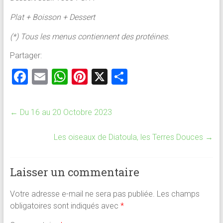
Plat + Boisson + Dessert
(*) Tous les menus contiennent des protéines.
Partager:
F
E
W
Pi
X
P
a
m
h
nt
ar
ce
ai
at
er
ta
←
Du 16 au 20 Octobre 2023
b
l
s
es
g
o
A
t
er
Les oiseaux de Diatoula, les Terres Douces
→
ok
p
p
Laisser un commentaire
Votre adresse e-mail ne sera pas publiée.
Les champs
obligatoires sont indiqués avec
*