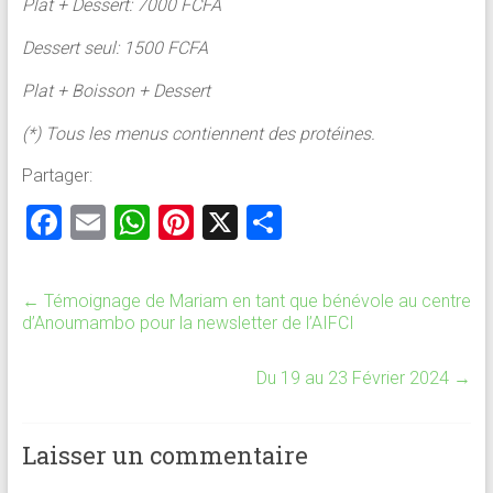
Plat + Dessert: 7000 FCFA
Dessert seul: 1500 FCFA
Plat + Boisson + Dessert
(*) Tous les menus contiennent des protéines.
Partager:
F
E
W
Pi
X
P
a
m
h
nt
ar
ce
ai
at
er
ta
←
Témoignage de Mariam en tant que bénévole au centre
b
l
s
es
g
d’Anoumambo pour la newsletter de l’AIFCI
o
A
t
er
Du 19 au 23 Février 2024
→
ok
p
p
Laisser un commentaire