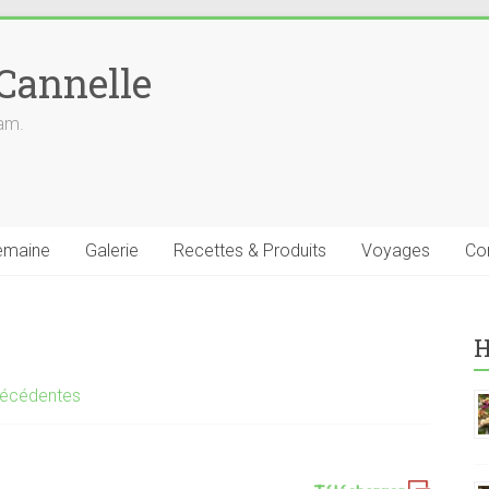
 Cannelle
iam.
emaine
Galerie
Recettes & Produits
Voyages
Co
H
récédentes