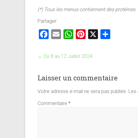
(*) Tous les menus contiennent des protéines.
Partager:
F
E
W
Pi
X
P
a
m
h
nt
ar
ce
ai
at
er
ta
←
Du 8 au 12 Juillet 2024
b
l
s
es
g
o
A
t
er
Laisser un commentaire
ok
p
p
Votre adresse e-mail ne sera pas publiée.
Les 
Commentaire
*