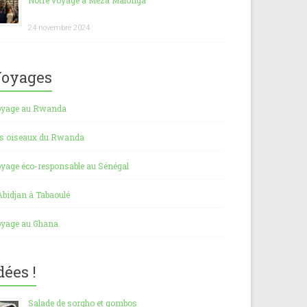
Notre voyage à Meza Malonga
24 novembre 2024
oyages
yage au Rwanda
s oiseaux du Rwanda
yage éco-responsable au Sénégal
Abidjan à Tabaoulé
yage au Ghana
dées !
Salade de sorgho et gombos