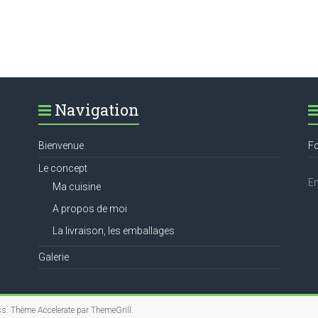
Navigation
Bienvenue
Fo
Le concept
Em
Ma cuisine
A propos de moi
La livraison, les emballages
Galerie
ss
. Thème Accelerate par
ThemeGrill
.