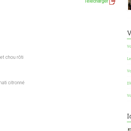
Télécharger
V
Vo
et chou rôti
Le
Vo
mati citronné
D’
Vo
I