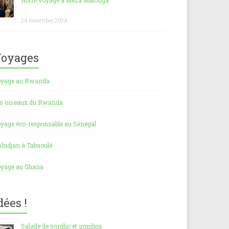
Notre voyage à Meza Malonga
24 novembre 2024
oyages
yage au Rwanda
s oiseaux du Rwanda
yage éco-responsable au Sénégal
Abidjan à Tabaoulé
yage au Ghana
dées !
Salade de sorgho et gombos