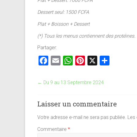
Plat + Dessert: 7000 FCFA
Dessert seul: 1500 FCFA
Plat + Boisson + Dessert
(*) Tous les menus contiennent des protéines.
Partager:
F
E
W
Pi
X
P
a
m
h
nt
ar
ce
ai
at
er
ta
←
Du 9 au 13 Septembre 2024
b
l
s
es
g
o
A
t
er
Laisser un commentaire
ok
p
p
Votre adresse e-mail ne sera pas publiée.
Les 
Commentaire
*