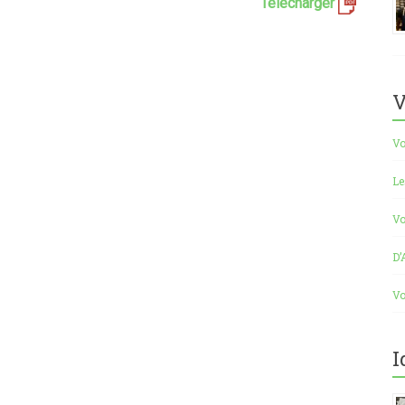
Télécharger
V
Vo
Le
Vo
D’
Vo
I