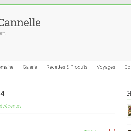
 Cannelle
iam.
emaine
Galerie
Recettes & Produits
Voyages
Co
24
H
récédentes