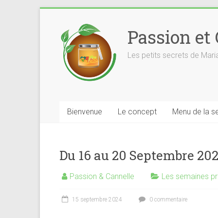
Skip
to
Passion et
content
Les petits secrets de Mar
Bienvenue
Le concept
Menu de la s
Du 16 au 20 Septembre 20
Passion & Cannelle
Les semaines p
15 septembre 2024
0 commentaire