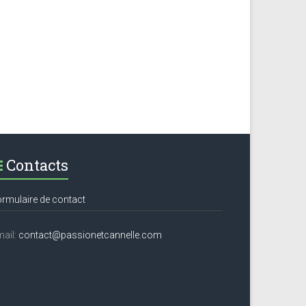
Contacts
rmulaire de contact
ail:
contact@passionetcannelle.com