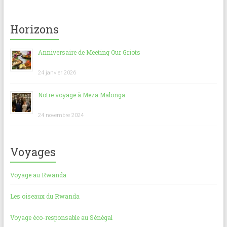
a
m
h
nt
ar
ce
ai
at
er
ta
Horizons
b
l
s
es
g
o
A
t
er
Anniversaire de Meeting Our Griots
ok
p
24 janvier 2026
p
Notre voyage à Meza Malonga
24 novembre 2024
Voyages
Voyage au Rwanda
Les oiseaux du Rwanda
Voyage éco-responsable au Sénégal