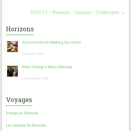
ce
ai
at
er
ta
b
l
s
es
g
2023-12 – Rwanda – Oiseaux – Cratéropes
→
o
A
t
er
Horizons
ok
p
p
Anniversaire de Meeting Our Griots
24 janvier 2026
Notre voyage à Meza Malonga
24 novembre 2024
Voyages
Voyage au Rwanda
Les oiseaux du Rwanda