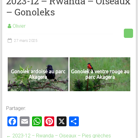
2023-12 – Rwanda – Oiseaux
– Gonoleks
Olivier
27 mars 2025
Gonolek ardoisé au parc
Gonolek à ventre rouge au
Akagera
parc Akagera
Partager:
F
E
W
Pi
X
P
a
m
h
nt
ar
←
2023-12 – Rwanda – Oiseaux – Pies grièches