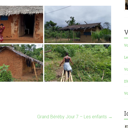
V
Vo
Le
Vo
D’
Vo
I
Grand Béréby Jour 7 – Les enfants
→