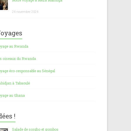
Notre voyage à Meza Malonga
24 novembre 2024
oyages
yage au Rwanda
s oiseaux du Rwanda
yage éco-responsable au Sénégal
Abidjan à Tabaoulé
yage au Ghana
dées !
Salade de sorgho et gombos