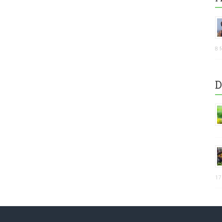
8 
D
17