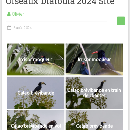
Oiseaux Diatoula 2024 Site
Olivier
6 août 2024
Irrisor moqueur
Irrisor moqueur
Calao brévibande en train
Calao brévibande
de chanter
Calao brévibande en vol
Calao brévibande