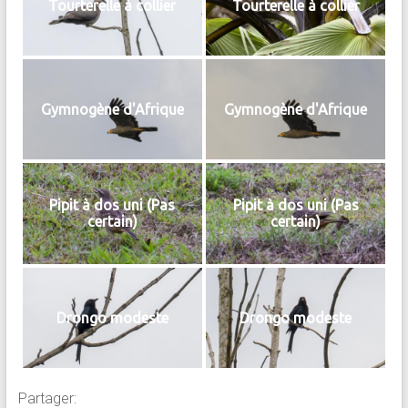
Tourterelle à collier
Tourterelle à collier
Gymnogène d'Afrique
Gymnogène d'Afrique
Pipit à dos uni (Pas
Pipit à dos uni (Pas
certain)
certain)
Drongo modeste
Drongo modeste
Partager: