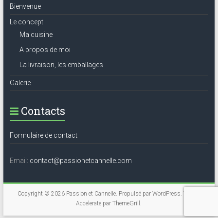
Bienvenue
Le concept
Ma cuisine
A propos de moi
La livraison, les emballages
Galerie
Contacts
Formulaire de contact
Email:
contact@passionetcannelle.com
Copyright © 2026
Passion et Cannelle
. Propulsé par
WordPress
. Thème
Accelerate par
ThemeGrill
.