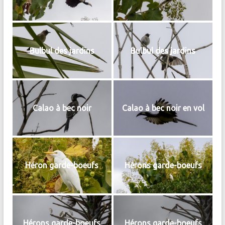
Bulbul des jardins
Bulbul des jardins
Calao à bec noir
Calao à bec noir en vol
Héron garde-boeufs
Hérons garde-boeufs
Hérons garde-boeufs
Hérons garde-boeufs