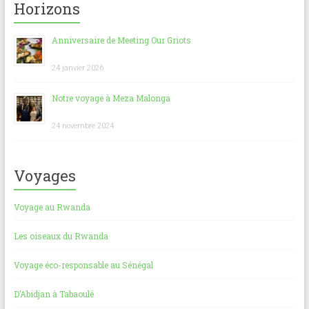
b
l
s
es
g
Horizons
o
A
t
er
Anniversaire de Meeting Our Griots
ok
p
p
24 janvier 2026
Notre voyage à Meza Malonga
24 novembre 2024
Voyages
Voyage au Rwanda
Les oiseaux du Rwanda
Voyage éco-responsable au Sénégal
D’Abidjan à Tabaoulé