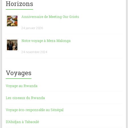
b
l
s
es
g
Horizons
o
A
t
er
Anniversaire de Meeting Our Griots
ok
p
p
24 janvier 2026
Notre voyage à Meza Malonga
24 novembre 2024
Voyages
Voyage au Rwanda
Les oiseaux du Rwanda
Voyage éco-responsable au Sénégal
D’Abidjan à Tabaoulé