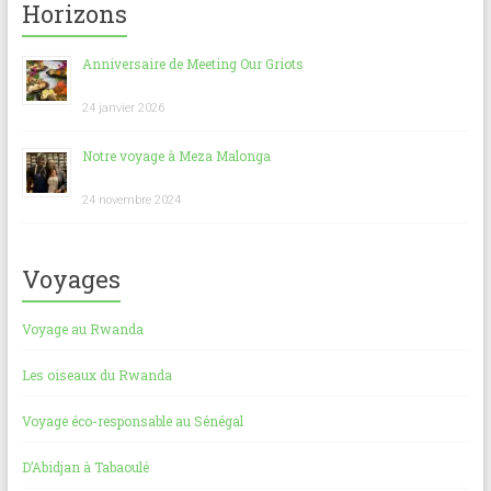
b
l
s
es
g
Horizons
o
A
t
er
Anniversaire de Meeting Our Griots
ok
p
p
24 janvier 2026
Notre voyage à Meza Malonga
24 novembre 2024
Voyages
Voyage au Rwanda
Les oiseaux du Rwanda
Voyage éco-responsable au Sénégal
D’Abidjan à Tabaoulé