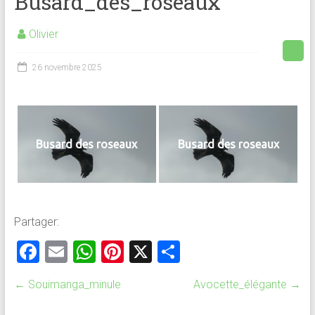
Busard_des_roseaux
Olivier
26 novembre 2025
Busard des roseaux
Busard des roseaux
Partager:
F
E
W
Pi
X
P
a
m
h
nt
ar
←
Souimanga_minule
Avocette_élégante
→
ce
ai
at
er
ta