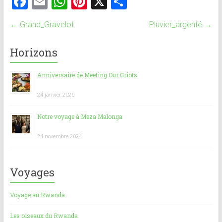
F
E
W
Pi
X
P
a
m
h
nt
ar
←
Grand_Gravelot
Pluvier_argenté
→
ce
ai
at
er
ta
b
l
s
es
g
Horizons
o
A
t
er
Anniversaire de Meeting Our Griots
ok
p
p
24 janvier 2026
Notre voyage à Meza Malonga
24 novembre 2024
Voyages
Voyage au Rwanda
Les oiseaux du Rwanda