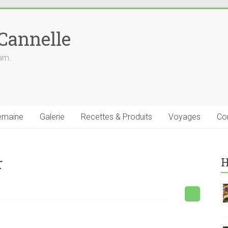
 Cannelle
iam.
emaine
Galerie
Recettes & Produits
Voyages
Co
r
H