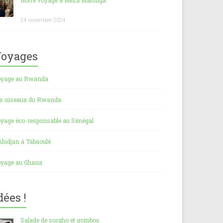
Notre voyage à Meza Malonga
24 novembre 2024
oyages
yage au Rwanda
s oiseaux du Rwanda
yage éco-responsable au Sénégal
Abidjan à Tabaoulé
yage au Ghana
dées !
Salade de sorgho et gombos