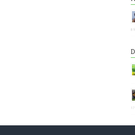
8 
D
17