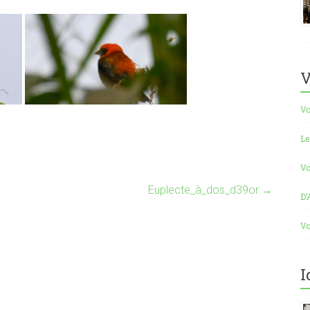
V
Vo
Le
Vo
Euplecte_à_dos_d39or
→
D’
Vo
I