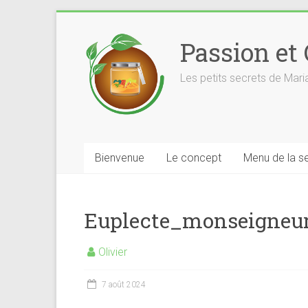
Skip
to
Passion et
content
Les petits secrets de Mar
Bienvenue
Le concept
Menu de la s
Euplecte_monseigneu
Olivier
7 août 2024