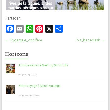
rives de la lagune. Ici des
martins-pêcheurs pies sur
la lagune Aby
Partager:
F
E
W
Pi
X
P
a
m
h
nt
ar
←
Pygargue_vocifère
Ibis_hagedash
→
ce
ai
at
er
ta
b
l
s
es
g
Horizons
o
A
t
er
Anniversaire de Meeting Our Griots
ok
p
p
24 janvier 2026
Notre voyage à Meza Malonga
24 novembre 2024