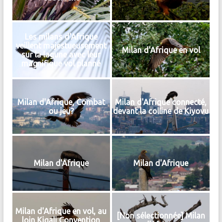
Les milans d'Afrique
veillent majestueusement
Milan d'Afrique en vol
sur la lagune avec leur
magnifique vol planné
Milan d'Afrique, Combat
Milan d'Afrique connecté,
ou jeu?
devant la colline de Kiyovu
Milan d'Afrique
Milan d'Afrique
Milan d'Afrique en vol, au
[Non sélectionnée] Milan
loin Kigali Convention