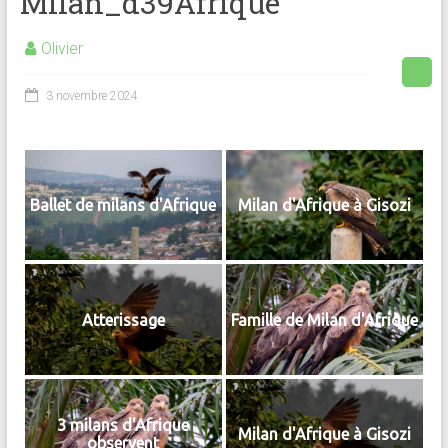
Milan_d39Afrique
Olivier
3 novembre 2024
Ballet de milans d'Afrique
Milan d'Afrique à Gisozi
Atterissage
Famille de Milan d'Afrique
3 milans d'Afrique
Milan d'Afrique à Gisozi
observent