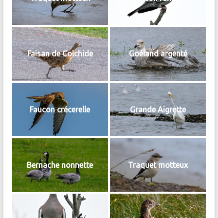
Faisan de Colchide
Goéland argenté
Faucon crécerelle
Grande Aigrette
Bernache nonnette
Traquet motteux