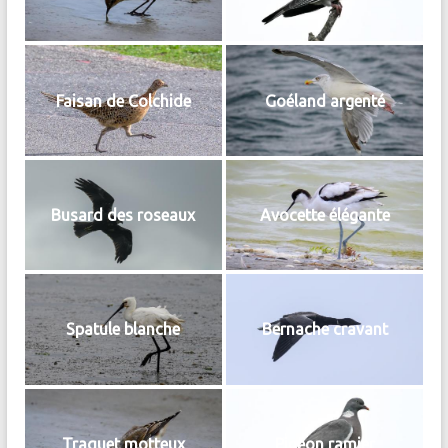
Faisan de Colchide
Goéland argenté
Busard des roseaux
Avocette élégante
Spatule blanche
Bernache cravant
Traquet motteux
Pigeon ramier