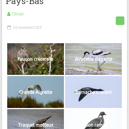
Pays-Bas
Olivier
26 novembre 2025
Faucon crécerelle
Avocette élégante
Grande Aigrette
Bernache cravant
Traquet motteux
Pigeon ramier