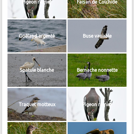
Pigeon ramier
Faisan de Colchide
Goéland argenté
Buse variable
Spatule blanche
Bernache nonnette
Traquet motteux
Pigeon ramier