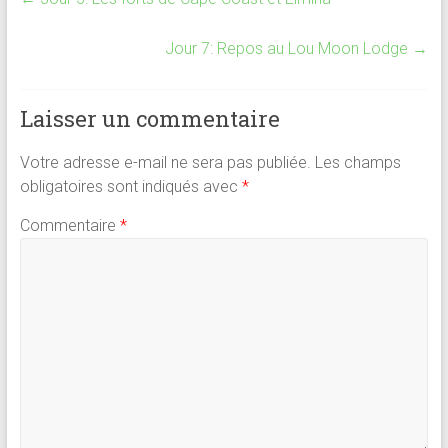
b
l
s
es
g
o
A
t
er
Jour 7: Repos au Lou Moon Lodge
→
ok
p
p
Laisser un commentaire
Votre adresse e-mail ne sera pas publiée.
Les champs
obligatoires sont indiqués avec
*
Commentaire
*