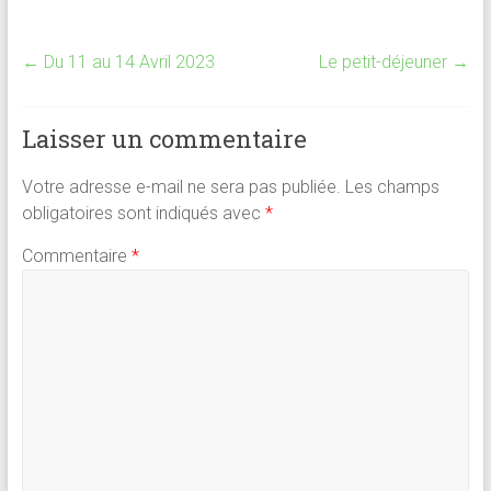
a
m
h
nt
ar
ce
ai
at
er
ta
←
Du 11 au 14 Avril 2023
Le petit-déjeuner
→
b
l
s
es
g
o
A
t
er
Laisser un commentaire
ok
p
p
Votre adresse e-mail ne sera pas publiée.
Les champs
obligatoires sont indiqués avec
*
Commentaire
*