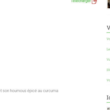
Télécharger
V
Vo
Le
Vo
D’
Vo
 et son houmous épicé au curcuma
I