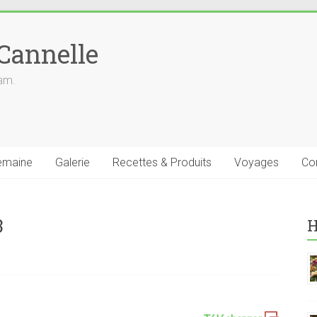
 Cannelle
iam.
emaine
Galerie
Recettes & Produits
Voyages
Co
3
H