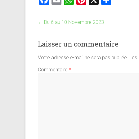
F
E
W
Pi
X
P
a
m
h
nt
ar
ce
ai
at
er
ta
←
Du 6 au 10 Novembre 2023
b
l
s
es
g
o
A
t
er
Laisser un commentaire
ok
p
p
Votre adresse e-mail ne sera pas publiée.
Les 
Commentaire
*