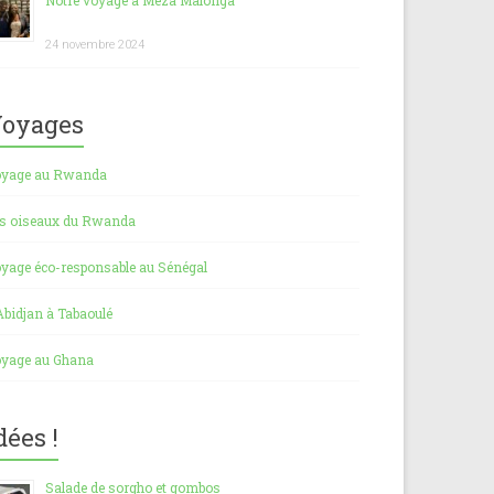
Notre voyage à Meza Malonga
24 novembre 2024
oyages
yage au Rwanda
s oiseaux du Rwanda
yage éco-responsable au Sénégal
Abidjan à Tabaoulé
yage au Ghana
dées !
Salade de sorgho et gombos