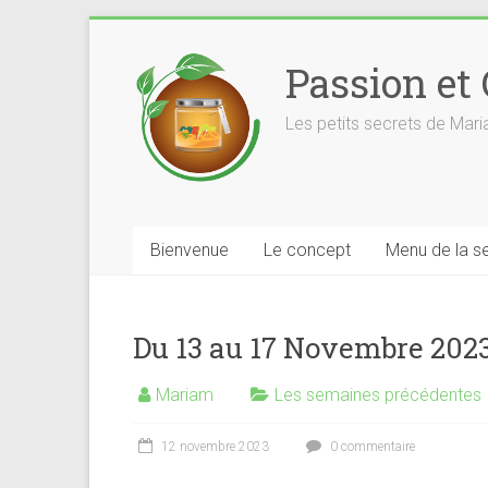
Skip
to
Passion et
content
Les petits secrets de Mar
Bienvenue
Le concept
Menu de la s
Du 13 au 17 Novembre 202
Mariam
Les semaines précédentes
12 novembre 2023
0 commentaire