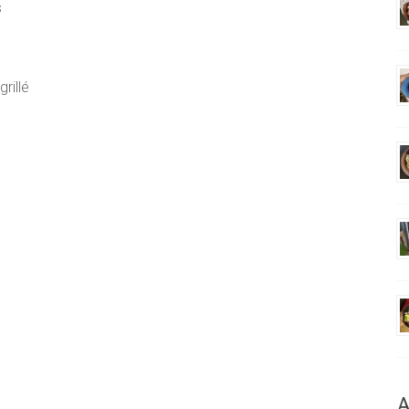
s
rillé
A