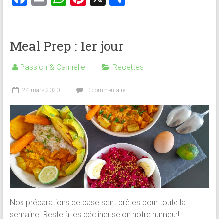
a
m
h
nt
ar
ce
ai
at
er
ta
b
l
s
es
g
Meal Prep : 1er jour
o
A
t
er
Passion & Cannelle
Recettes
ok
p
p
24 mars 2020
0 commentaire
Nos préparations de base sont prêtes pour toute la
semaine. Reste à les décliner selon notre humeur!