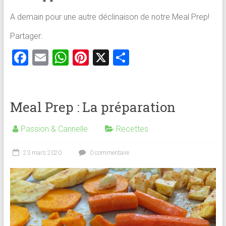
A demain pour une autre déclinaison de notre Meal Prep!
Partager:
F
E
W
Pi
X
P
a
m
h
nt
ar
ce
ai
at
er
ta
b
l
s
es
g
Meal Prep : La préparation
o
A
t
er
Passion & Cannelle
Recettes
ok
p
p
23 mars 2020
0 commentaire