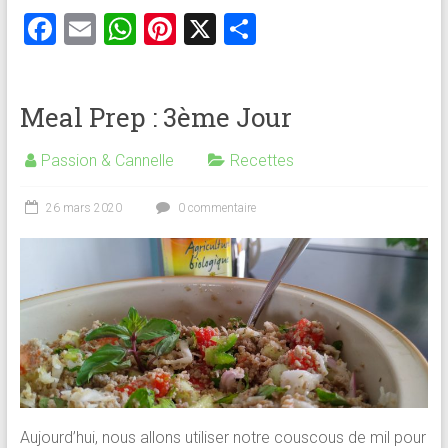
F
E
W
Pi
X
P
a
m
h
nt
ar
ce
ai
at
er
ta
Meal Prep : 3ème Jour
b
l
s
es
g
o
A
t
er
Passion & Cannelle
Recettes
ok
p
26 mars 2020
0 commentaire
p
Aujourd’hui, nous allons utiliser notre couscous de mil pour