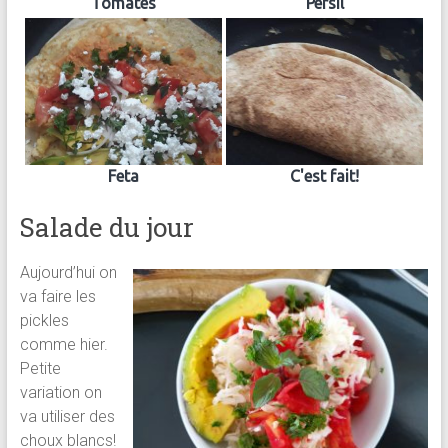
Tomates
Persil
Feta
C'est fait!
Salade du jour
Aujourd’hui on
va faire les
pickles
comme hier.
Petite
variation on
va utiliser des
choux blancs!