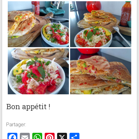
Bon appétit !
Partager:
F
E
W
Pi
X
P